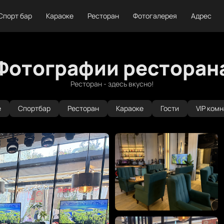
Спорт бар
Караоке
Ресторан
Фотогалерея
Адрес
Фотографии ресторан
Ресторан - здесь вкусно!
е
Спортбар
Ресторан
Караоке
Гости
VIP ком